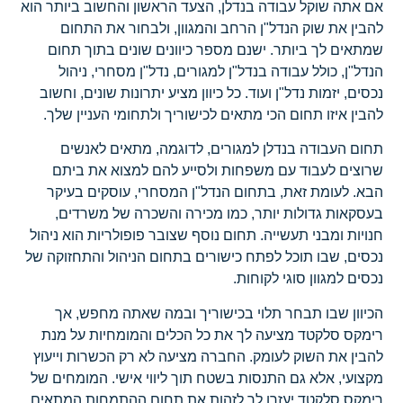
אם אתה שוקל עבודה בנדלן, הצעד הראשון והחשוב ביותר הוא
להבין את שוק הנדל"ן הרחב והמגוון, ולבחור את התחום
שמתאים לך ביותר. ישנם מספר כיוונים שונים בתוך תחום
הנדל"ן, כולל עבודה בנדל"ן למגורים, נדל"ן מסחרי, ניהול
נכסים, יזמות נדל"ן ועוד. כל כיוון מציע יתרונות שונים, וחשוב
להבין איזו תחום הכי מתאים לכישוריך ולתחומי העניין שלך.
תחום העבודה בנדלן למגורים, לדוגמה, מתאים לאנשים
שרוצים לעבוד עם משפחות ולסייע להם למצוא את ביתם
הבא. לעומת זאת, בתחום הנדל"ן המסחרי, עוסקים בעיקר
בעסקאות גדולות יותר, כמו מכירה והשכרה של משרדים,
חנויות ומבני תעשייה. תחום נוסף שצובר פופולריות הוא ניהול
נכסים, שבו תוכל לפתח כישורים בתחום הניהול והתחזוקה של
נכסים למגוון סוגי לקוחות.
הכיוון שבו תבחר תלוי בכישוריך ובמה שאתה מחפש, אך
רימקס סלקטד מציעה לך את כל הכלים והמומחיות על מנת
להבין את השוק לעומק. החברה מציעה לא רק הכשרות וייעוץ
מקצועי, אלא גם התנסות בשטח תוך ליווי אישי. המומחים של
רימקס סלקטד יעזרו לך לזהות את תחום ההתמחות המתאים