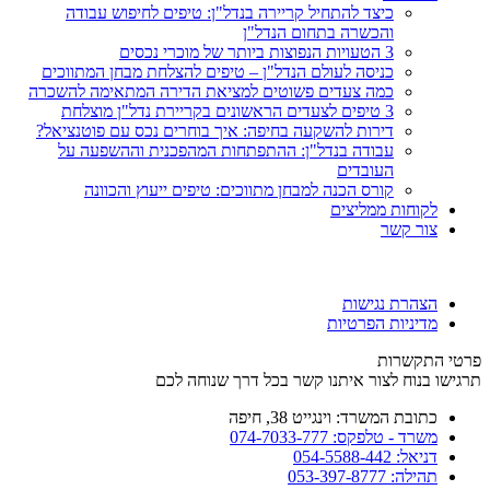
כיצד להתחיל קריירה בנדל"ן: טיפים לחיפוש עבודה
והכשרה בתחום הנדל"ן
3 הטעויות הנפוצות ביותר של מוכרי נכסים
כניסה לעולם הנדל"ן – טיפים להצלחת מבחן המתווכים
כמה צעדים פשוטים למציאת הדירה המתאימה להשכרה
3 טיפים לצעדים הראשונים בקריירת נדל"ן מוצלחת
דירות להשקעה בחיפה: איך בוחרים נכס עם פוטנציאל?
עבודה בנדל"ן: ההתפתחות המהפכנית וההשפעה על
העובדים
קורס הכנה למבחן מתווכים: טיפים ייעוץ והכוונה
לקוחות ממליצים
צור קשר
הצהרת נגישות
מדיניות הפרטיות
פרטי התקשרות
תרגישו בנוח לצור איתנו קשר בכל דרך שנוחה לכם
כתובת המשרד: וינגייט 38, חיפה
משרד - טלפקס: 074-7033-777
דניאל: 054-5588-442
תהילה: 053-397-8777