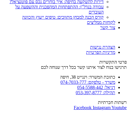
דירות להשקעה בחיפה: איך בוחרים נכס עם פוטנציאל?
עבודה בנדל"ן: ההתפתחות המהפכנית וההשפעה על
העובדים
קורס הכנה למבחן מתווכים: טיפים ייעוץ והכוונה
לקוחות ממליצים
צור קשר
הצהרת נגישות
מדיניות הפרטיות
פרטי התקשרות
תרגישו בנוח לצור איתנו קשר בכל דרך שנוחה לכם
כתובת המשרד: וינגייט 38, חיפה
משרד - טלפקס: 074-7033-777
דניאל: 054-5588-442
תהילה: 053-397-8777
רשתות חברתיות
Facebook
Instagram
Youtube