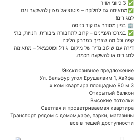
✅ 3 כיווני אוויר
✅מתאימה גם לחלוקה – פוטנציאל מצוין להשקעה וגם
למגורים!
🏢 בניין מסודר עם קוד כניסה
✅ במרכז העניינים – קרוב לתחבורה ציבורית, חנויות, בתי
קפה וכל מה שצריך במרחק הליכה
דירה עם שילוב נדיר של מיקום, גודל ופוטנציאל – מתאימה
למגורים או להשקעה חכמה.
Эксклюзивное предложение!
Ул. Бальфур угол Ерушалаим 1, Хайфа
3 х ком квартира площадью 90 м.
Открытый балкон
Высокие потолки
Светлая и проветриваемая квартира
Транспорт рядом с домом,кафе, парки, магазины
все в пешей доступности