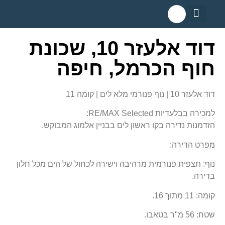
המומחים שלנו
השירותים שלנו
קריירה בנדל"ן
קטלוג דירות למכירה
הערכת שווי נכס
לקוחות ממליצים
קורסים והכשרות מקצועיות
דוד אלעזר 10, שכונת
חוף הכרמל, חיפה
דוד אלעזר 10 | נוף פנורמי מלא לים | קומה 11
למכירה בבלעדיות RE/MAX Selected:
הזדמנות נדירה בקו ראשון לים בבניין אלמוג המבוקש.
מפרט הדירה:
נוף: תצפית פנורמית מרהיבה וישירה לכחול של הים מכל חלון
בדירה.
קומה: 11 מתוך 16.
שטח: 56 מ"ר בטאבו.