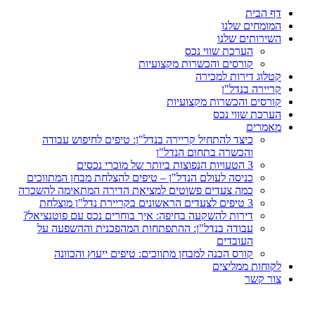
דף הבית
המומחים שלנו
השירותים שלנו
הערכת שווי נכס
קורסים והכשרות מקצועיות
קטלוג דירות למכירה
קריירה בנדל"ן
קורסים והכשרות מקצועיות
הערכת שווי נכס
מאמרים
כיצד להתחיל קריירה בנדל"ן: טיפים לחיפוש עבודה
והכשרה בתחום הנדל"ן
3 הטעויות הנפוצות ביותר של מוכרי נכסים
כניסה לעולם הנדל"ן – טיפים להצלחת מבחן המתווכים
כמה צעדים פשוטים למציאת הדירה המתאימה להשכרה
3 טיפים לצעדים הראשונים בקריירת נדל"ן מוצלחת
דירות להשקעה בחיפה: איך בוחרים נכס עם פוטנציאל?
עבודה בנדל"ן: ההתפתחות המהפכנית וההשפעה על
העובדים
קורס הכנה למבחן מתווכים: טיפים ייעוץ והכוונה
לקוחות ממליצים
צור קשר