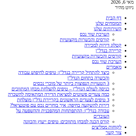
מאי 6, 2026
ניווט מהיר
דף הבית
המומחים שלנו
השירותים שלנו
הערכת שווי נכס
קורסים והכשרות מקצועיות
קטלוג דירות למכירה
קריירה בנדל"ן
קורסים והכשרות מקצועיות
הערכת שווי נכס
מאמרים
כיצד להתחיל קריירה בנדל"ן: טיפים לחיפוש עבודה
והכשרה בתחום הנדל"ן
3 הטעויות הנפוצות ביותר של מוכרי נכסים
כניסה לעולם הנדל"ן – טיפים להצלחת מבחן המתווכים
כמה צעדים פשוטים למציאת הדירה המתאימה להשכרה
3 טיפים לצעדים הראשונים בקריירת נדל"ן מוצלחת
דירות להשקעה בחיפה: איך בוחרים נכס עם פוטנציאל?
עבודה בנדל"ן: ההתפתחות המהפכנית וההשפעה על
העובדים
קורס הכנה למבחן מתווכים: טיפים ייעוץ והכוונה
לקוחות ממליצים
צור קשר