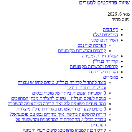
שיווק פרויקטים למגורים
מאי 6, 2026
ניווט מהיר
דף הבית
המומחים שלנו
השירותים שלנו
הערכת שווי נכס
קורסים והכשרות מקצועיות
קטלוג דירות למכירה
קריירה בנדל"ן
קורסים והכשרות מקצועיות
הערכת שווי נכס
מאמרים
כיצד להתחיל קריירה בנדל"ן: טיפים לחיפוש עבודה
והכשרה בתחום הנדל"ן
3 הטעויות הנפוצות ביותר של מוכרי נכסים
כניסה לעולם הנדל"ן – טיפים להצלחת מבחן המתווכים
כמה צעדים פשוטים למציאת הדירה המתאימה להשכרה
3 טיפים לצעדים הראשונים בקריירת נדל"ן מוצלחת
דירות להשקעה בחיפה: איך בוחרים נכס עם פוטנציאל?
עבודה בנדל"ן: ההתפתחות המהפכנית וההשפעה על
העובדים
קורס הכנה למבחן מתווכים: טיפים ייעוץ והכוונה