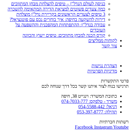
כניסה לעולם הנדל"ן – טיפים להצלחת מבחן המתווכים
כמה צעדים פשוטים למציאת הדירה המתאימה להשכרה
3 טיפים לצעדים הראשונים בקריירת נדל"ן מוצלחת
דירות להשקעה בחיפה: איך בוחרים נכס עם פוטנציאל?
עבודה בנדל"ן: ההתפתחות המהפכנית וההשפעה על
העובדים
קורס הכנה למבחן מתווכים: טיפים ייעוץ והכוונה
לקוחות ממליצים
צור קשר
הצהרת נגישות
מדיניות הפרטיות
פרטי התקשרות
תרגישו בנוח לצור איתנו קשר בכל דרך שנוחה לכם
כתובת המשרד: וינגייט 38, חיפה
משרד - טלפקס: 074-7033-777
דניאל: 054-5588-442
תהילה: 053-397-8777
רשתות חברתיות
Facebook
Instagram
Youtube