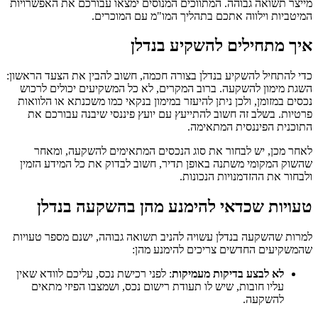
מייצר תשואה גבוהה. המתווכים המנוסים ימצאו עבורכם את האפשרויות
המיטביות וילווה אתכם בתהליך המו"מ עם המוכרים.
איך מתחילים להשקיע בנדלן
כדי להתחיל להשקיע בנדלן בצורה חכמה, חשוב להבין את הצעד הראשון:
השגת מימון להשקעה. ברוב המקרים, לא כל המשקיעים יכולים לרכוש
נכסים במזומן, ולכן ניתן להיעזר במימון בנקאי כמו משכנתא או הלוואות
פרטיות. בשלב זה חשוב להתייעץ עם יועץ פיננסי שיבנה עבורכם את
התוכנית הפיננסית המתאימה.
לאחר מכן, יש לבחור את סוג הנכסים המתאימים להשקעה, ומאחר
שהשוק המקומי משתנה באופן תדיר, חשוב לבדוק את כל המידע הזמין
ולבחור את ההזדמנויות הנכונות.
טעויות שכדאי להימנע מהן בהשקעה בנדלן
למרות שהשקעה בנדלן עשויה להניב תשואה גבוהה, ישנם מספר טעויות
שהמשקיעים החדשים צריכים להימנע מהן:
לא לבצע בדיקות מעמיקות
: לפני רכישת נכס, עליכם לוודא שאין
עליו חובות, שיש לו תעודת רישום נכס, ושמצבו הפיזי מתאים
להשקעה.