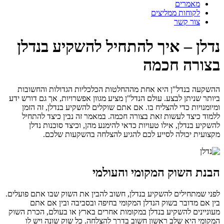
מאמרים
לקוחות ממליצים
צור קשר
נדלן – איך להתחיל להשקיע בנדלן
בצורה חכמה
ההשקעה בנדל"ן היא אחת מההחלטות הכלכליות הגדולות והחשובות
ביותר שניתן לבצע. עולם הנדל"ן מציע מגוון אפשרויות, אך גם דורש ידע
ומיומנויות כדי להצליח בו. אם אתם שוקלים להשקיע בנדלן, זה הזמן
ללמוד כיצד לעשות זאת בצורה חכמה. במאמר זה נבין כיצד להתחיל
להשקיע בנדלן, אילו טעויות כדאי להימנע מהן, וכיצד סוכנות נדלן
מקצועית יכולה לסייע לכם להגיע להצלחה בהשקעות שלכם.
הבנת השוק המקומי והעולמי
לפני שמתחילים להשקיע בנדלן, חשוב להבין את השוק שבו אתם פועלים.
בין אם מדובר בשוק הנדלן המקומי בחיפה ובסביבה ובין אם אתם
מעוניינים להשקיע בנדלן במקומות אחרים בארץ או בעולם, הכרת השוק
המקומי היא שלב ראשון חשוב בדרך להצלחה. כל שוק שונה ויש לו