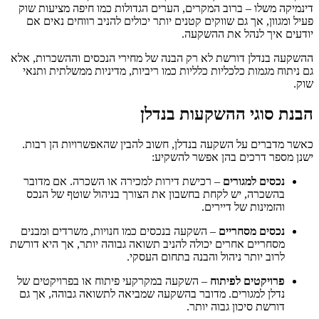
דינמיקה משלו – ברוב המקרים, הערים הגדולות כמו חיפה מציעות שוק
פעיל ומגוון, אך גם שווקים קטנים יותר יכולים להניב רווחים נאים אם
יודעים איך לנהל את ההשקעה.
ההשקעה בנדלן דורשת לא רק הבנה של מחירי הנכסים וההשכרות, אלא
גם ניתוח מגמות כלכליות כלליות כמו ריביות, מדיניות ממשלתית ותנאי
שוק.
הבנת סוגי ההשקעות בנדלן
כאשר מדברים על השקעה בנדלן, חשוב להבין שהאפשרויות הן רבות.
ישנן מספר דרכים בהן אפשר להשקיע:
נכסים למגורים
– רכישת דירות למכירה או השכרה. אם מדובר
בהשכרה, יש לקחת בחשבון את הצורך בניהול שוטף של הנכס
והזמינות של דיירים.
נכסים מסחריים
– השקעה בנכסים כמו חנויות, משרדים ומבנים
מסחריים אחרים יכולה להניב תשואה גבוהה יותר, אך היא דורשת
לרוב יותר ניהול והבנה בתחום העסקי.
פרויקטים לפיתוח
– השקעה במקרקעי פיתוח או בפרויקטים של
נדלן למגורים. מדובר בהשקעה שמביאה לתשואה גבוהה, אך גם
דורשת סיכון גבוה יותר.