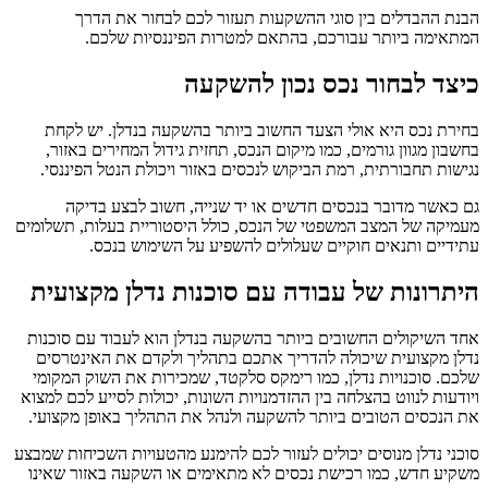
הבנת ההבדלים בין סוגי ההשקעות תעזור לכם לבחור את הדרך
המתאימה ביותר עבורכם, בהתאם למטרות הפיננסיות שלכם.
כיצד לבחור נכס נכון להשקעה
בחירת נכס היא אולי הצעד החשוב ביותר בהשקעה בנדלן. יש לקחת
בחשבון מגוון גורמים, כמו מיקום הנכס, תחזית גידול המחירים באזור,
נגישות תחבורתית, רמת הביקוש לנכסים באזור ויכולת הנטל הפיננסי.
גם כאשר מדובר בנכסים חדשים או יד שנייה, חשוב לבצע בדיקה
מעמיקה של המצב המשפטי של הנכס, כולל היסטוריית בעלות, תשלומים
עתידיים ותנאים חוקיים שעלולים להשפיע על השימוש בנכס.
היתרונות של עבודה עם סוכנות נדלן מקצועית
אחד השיקולים החשובים ביותר בהשקעה בנדלן הוא לעבוד עם סוכנות
נדלן מקצועית שיכולה להדריך אתכם בתהליך ולקדם את האינטרסים
שלכם. סוכנויות נדלן, כמו רימקס סלקטד, שמכירות את השוק המקומי
ויודעות לנווט בהצלחה בין ההזדמנויות השונות, יכולות לסייע לכם למצוא
את הנכסים הטובים ביותר להשקעה ולנהל את התהליך באופן מקצועי.
סוכני נדלן מנוסים יכולים לעזור לכם להימנע מהטעויות השכיחות שמבצע
משקיע חדש, כמו רכישת נכסים לא מתאימים או השקעה באזור שאינו