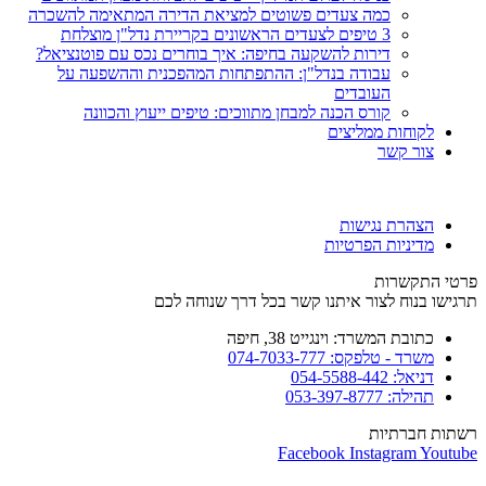
כמה צעדים פשוטים למציאת הדירה המתאימה להשכרה
3 טיפים לצעדים הראשונים בקריירת נדל"ן מוצלחת
דירות להשקעה בחיפה: איך בוחרים נכס עם פוטנציאל?
עבודה בנדל"ן: ההתפתחות המהפכנית וההשפעה על
העובדים
קורס הכנה למבחן מתווכים: טיפים ייעוץ והכוונה
לקוחות ממליצים
צור קשר
הצהרת נגישות
מדיניות הפרטיות
פרטי התקשרות
תרגישו בנוח לצור איתנו קשר בכל דרך שנוחה לכם
כתובת המשרד: וינגייט 38, חיפה
משרד - טלפקס: 074-7033-777
דניאל: 054-5588-442
תהילה: 053-397-8777
רשתות חברתיות
Facebook
Instagram
Youtube