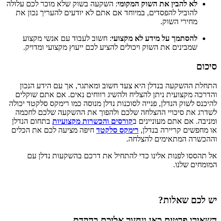
לא להבין את השוק המקומי
: השקעה בשוק שלא מוכר לכם עלולה
להוביל להפסדים, במיוחד אם אתם לא יודעים להעריך נכון את
מחירי השוק.
להסתמך על מידע לא מקצועי
: חשוב לעבוד עם אנשי מקצוע
שמבינים את השוק ויכולים להציע לכם ייעוץ מקצועי ומדויק.
סיכום
התחלת ההשקעה בנדלן היא צעד חשוב ומאתגר, אך עם הידע הנכון
והדרכה מקצועית ניתן להצליח ולהשיג רווחים נאים. אם אתם שוקלים
להיכנס לשוק הנדלן, פנייה לסוכנות נדלן מנוסה כמו רימקס סלקטד יכולה
לשדרג את סיכויי ההצלחה שלכם ולהפוך את ההשקעה שלכם לחכמה
ומניבה. אם אתם מעוניינים ב
קורסים והכשרות מקצועיות
בתחום הנדלן
או מחפשים קריירה בנדלן,
רימקס סלקטד
חיפה מציעה לכם את הכלים
וההכשרה המתאימים להצלחה.
אל תהססו לפנות אלינו כדי להתחיל את דרכם בהשקעות נדלן עם
המומחים שלנו.
יש לכם שאלות?
השאירו פרטים כאן ונחזור אליכם בהקדם