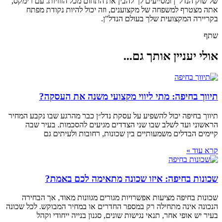
של שוק הנדל"ן ומסייעים לך להבין את התחום מכל הזוויות. עם רימקס,
אתה מצטרף למשפחה של מקצוענים, וזה יכול להיות נקודת מפתח
בקריירה המקצועית שלך בעולם הנדל"ן.
שתף
אולי יעניין אותך גם...
תיווך בחיפה: מתי ליווי מקצועי משנה את העסקה?
תיווך בחיפה יכול להשפיע על עסקת נדל״ן כבר מהרגע שבו נקבע המחיר
הראשוני ועד לשלב שבו שני הצדדים מגיעים להסכמות. בעיר שבה
קיימים הבדלים משמעותיים בין שכונות, רחובות ולעיתים גם
קרא עוד »
שכונות בחיפה: איזו שכונה מתאימה לכם באמת?
שכונות בחיפה מציעות אפשרויות מגורים מגוונות מאוד, אך הבחירה
הנכונה אינה מתחילה רק במספר החדרים או במחיר המבוקש. לכל שכונה
בעיר יש אופי אחר, תנאי נגישות שונים, סגנון בנייה ייחודי וקהל