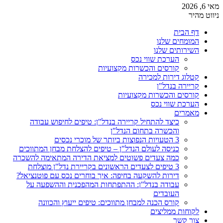
מאי 6, 2026
ניווט מהיר
דף הבית
המומחים שלנו
השירותים שלנו
הערכת שווי נכס
קורסים והכשרות מקצועיות
קטלוג דירות למכירה
קריירה בנדל"ן
קורסים והכשרות מקצועיות
הערכת שווי נכס
מאמרים
כיצד להתחיל קריירה בנדל"ן: טיפים לחיפוש עבודה
והכשרה בתחום הנדל"ן
3 הטעויות הנפוצות ביותר של מוכרי נכסים
כניסה לעולם הנדל"ן – טיפים להצלחת מבחן המתווכים
כמה צעדים פשוטים למציאת הדירה המתאימה להשכרה
3 טיפים לצעדים הראשונים בקריירת נדל"ן מוצלחת
דירות להשקעה בחיפה: איך בוחרים נכס עם פוטנציאל?
עבודה בנדל"ן: ההתפתחות המהפכנית וההשפעה על
העובדים
קורס הכנה למבחן מתווכים: טיפים ייעוץ והכוונה
לקוחות ממליצים
צור קשר