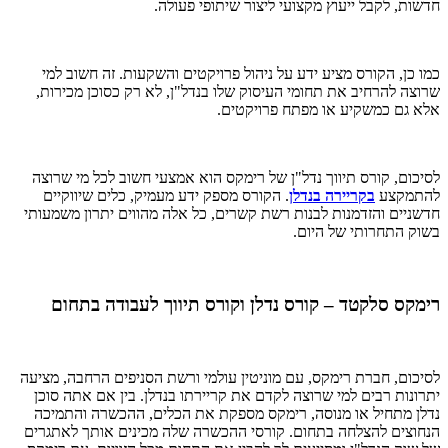
חדשות, לקבל ייעוץ מקצועי ליצור שיתופי פעולה.
כמו כן, הקורס מציע ידע על ניהול פרויקטים והשקעות. זה חשוב למי
שרוצה להרחיב את תחומי העיסוק שלו בנדל"ן, לא רק כסוכן מכירות,
אלא גם כמשקיע או מפתח פרויקטים.
לסיכום, קורס תיווך נדל"ן של רימקס הוא אמצעי חשוב לכל מי שרוצה
להתמקצע
בקריירה
בנדלן
. הקורס מספק ידע מעמיק, כלים שיווקיים
חדשניים והזדמנות לבנות רשת קשרים, כל אלה מהווים יתרון משמעותי
בשוק התחרותי של היום.
רימקס סלקטד – קורס נדלן וקורס תיווך לעבודה בתחום
לסיכום, חברת רימקס, עם מוניטין עולמי ורשת הסניפים הרחבה, מציעה
יתרונות רבים למי שרוצה לקדם את קריירתו בנדלן. בין אם אתה סוכן
נדלן מתחיל או מנוסה, רימקס מספקת את הכלים, ההכשרה והתמיכה
הנחוצים להצלחה בתחום. קורסי ההכשרה שלה מכינים אותך לאתגרים