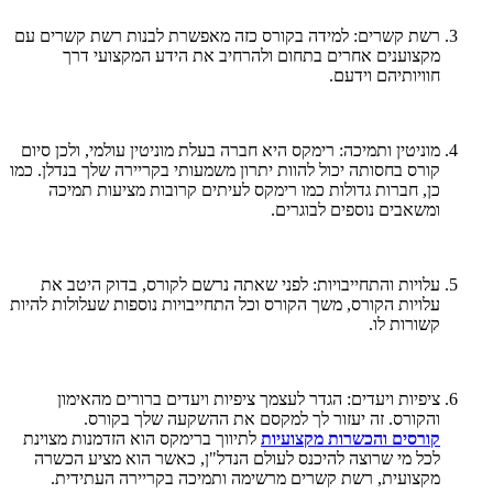
רשת קשרים: למידה בקורס כזה מאפשרת לבנות רשת קשרים עם
מקצוענים אחרים בתחום ולהרחיב את הידע המקצועי דרך
חוויותיהם וידעם.
מוניטין ותמיכה: רימקס היא חברה בעלת מוניטין עולמי, ולכן סיום
קורס בחסותה יכול להוות יתרון משמעותי בקריירה שלך בנדלן. כמו
כן, חברות גדולות כמו רימקס לעיתים קרובות מציעות תמיכה
ומשאבים נוספים לבוגרים.
עלויות והתחייבויות: לפני שאתה נרשם לקורס, בדוק היטב את
עלויות הקורס, משך הקורס וכל התחייבויות נוספות שעלולות להיות
קשורות לו.
ציפיות ויעדים: הגדר לעצמך ציפיות ויעדים ברורים מהאימון
והקורס. זה יעזור לך למקסם את ההשקעה שלך בקורס.
קורסים
והכשרות
מקצועיות
לתיווך ברימקס הוא הזדמנות מצוינת
לכל מי שרוצה להיכנס לעולם הנדל"ן, כאשר הוא מציע הכשרה
מקצועית, רשת קשרים מרשימה ותמיכה בקריירה העתידית.