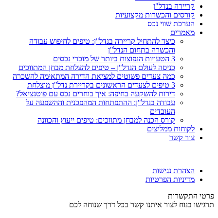
קריירה בנדל"ן
קורסים והכשרות מקצועיות
הערכת שווי נכס
מאמרים
כיצד להתחיל קריירה בנדל"ן: טיפים לחיפוש עבודה
והכשרה בתחום הנדל"ן
3 הטעויות הנפוצות ביותר של מוכרי נכסים
כניסה לעולם הנדל"ן – טיפים להצלחת מבחן המתווכים
כמה צעדים פשוטים למציאת הדירה המתאימה להשכרה
3 טיפים לצעדים הראשונים בקריירת נדל"ן מוצלחת
דירות להשקעה בחיפה: איך בוחרים נכס עם פוטנציאל?
עבודה בנדל"ן: ההתפתחות המהפכנית וההשפעה על
העובדים
קורס הכנה למבחן מתווכים: טיפים ייעוץ והכוונה
לקוחות ממליצים
צור קשר
הצהרת נגישות
מדיניות הפרטיות
פרטי התקשרות
תרגישו בנוח לצור איתנו קשר בכל דרך שנוחה לכם