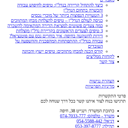
כיצד להתחיל קריירה בנדל"ן: טיפים לחיפוש עבודה
והכשרה בתחום הנדל"ן
3 הטעויות הנפוצות ביותר של מוכרי נכסים
כניסה לעולם הנדל"ן – טיפים להצלחת מבחן המתווכים
כמה צעדים פשוטים למציאת הדירה המתאימה להשכרה
3 טיפים לצעדים הראשונים בקריירת נדל"ן מוצלחת
דירות להשקעה בחיפה: איך בוחרים נכס עם פוטנציאל?
עבודה בנדל"ן: ההתפתחות המהפכנית וההשפעה על
העובדים
קורס הכנה למבחן מתווכים: טיפים ייעוץ והכוונה
לקוחות ממליצים
צור קשר
הצהרת נגישות
מדיניות הפרטיות
פרטי התקשרות
תרגישו בנוח לצור איתנו קשר בכל דרך שנוחה לכם
כתובת המשרד: וינגייט 38, חיפה
משרד - טלפקס: 074-7033-777
דניאל: 054-5588-442
תהילה: 053-397-8777