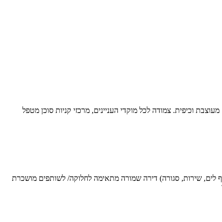
 במיוחד. שופצה לפני כמה שנים. מעוצבת וכיפית. צמודה לכל מוקדי העניינים, מרכזי קניות סוכן מטפל
ארלוזורוב 94 חיפה בטאבו 61 מ״ר ⁠טאבו תקין⁠קומה ראשונה ⁠3 חדרים ⁠3 מרפסות (פתוחה עם נוף לים, שירות, סגורה) ⁠דירה שמורה ⁠מתאימה לחלוקה/ לשותפים ⁠מושכרת