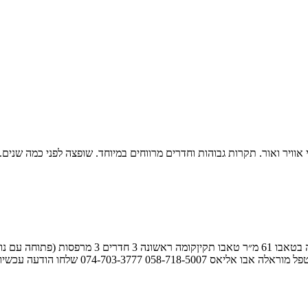
 הדר הכרמל, חיפה דירה מיוחדת עם נוף לים. בבניין משופץ. 3 כיווני אוויר ואור. תקרות גבוהות וחדרים מרווחים
ארלוזורוב 94, הדר הכרמל, חיפה בלעדיות חדשה ברחוב 