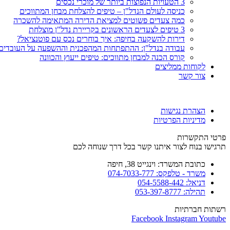
3 הטעויות הנפוצות ביותר של מוכרי נכסים
כניסה לעולם הנדל"ן – טיפים להצלחת מבחן המתווכים
כמה צעדים פשוטים למציאת הדירה המתאימה להשכרה
3 טיפים לצעדים הראשונים בקריירת נדל"ן מוצלחת
דירות להשקעה בחיפה: איך בוחרים נכס עם פוטנציאל?
עבודה בנדל"ן: ההתפתחות המהפכנית וההשפעה על העובדים
קורס הכנה למבחן מתווכים: טיפים ייעוץ והכוונה
לקוחות ממליצים
צור קשר
הצהרת נגישות
מדיניות הפרטיות
פרטי התקשרות
תרגישו בנוח לצור איתנו קשר בכל דרך שנוחה לכם
כתובת המשרד: וינגייט 38, חיפה
משרד - טלפקס: 074-7033-777
דניאל: 054-5588-442
תהילה: 053-397-8777
רשתות חברתיות
Facebook
Instagram
Youtube