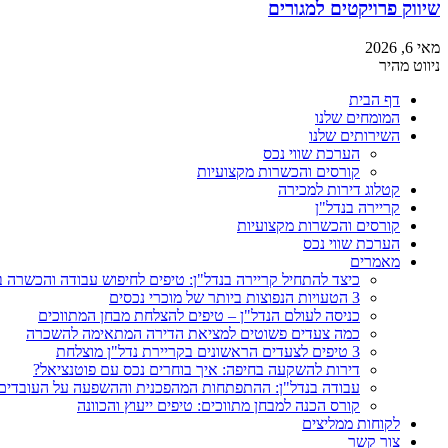
שיווק פרויקטים למגורים
מאי 6, 2026
ניווט מהיר
דף הבית
המומחים שלנו
השירותים שלנו
הערכת שווי נכס
קורסים והכשרות מקצועיות
קטלוג דירות למכירה
קריירה בנדל"ן
קורסים והכשרות מקצועיות
הערכת שווי נכס
מאמרים
כיצד להתחיל קריירה בנדל"ן: טיפים לחיפוש עבודה והכשרה 
3 הטעויות הנפוצות ביותר של מוכרי נכסים
כניסה לעולם הנדל"ן – טיפים להצלחת מבחן המתווכים
כמה צעדים פשוטים למציאת הדירה המתאימה להשכרה
3 טיפים לצעדים הראשונים בקריירת נדל"ן מוצלחת
דירות להשקעה בחיפה: איך בוחרים נכס עם פוטנציאל?
עבודה בנדל"ן: ההתפתחות המהפכנית וההשפעה על העובדים
קורס הכנה למבחן מתווכים: טיפים ייעוץ והכוונה
לקוחות ממליצים
צור קשר