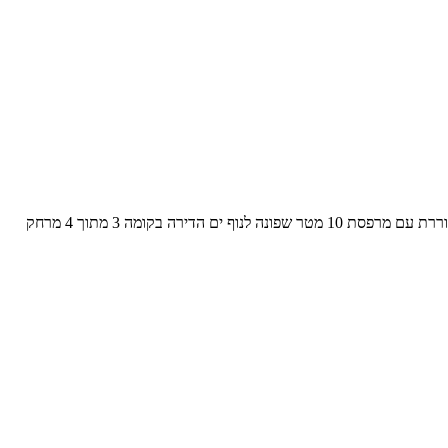
סוכן מטפל שי עגנון 36, קרית אליעזר, חיפה למכירה ברחוב שי עגנון 36, קרית אליעזר, חיפה דירת 3 חדרים, כ70 מטר משופצת בטעם טוב מוארת ומאווררת עם מרפסת 10 מטר שפונה לנוף ים הדירה בקומה 3 מתוך 4 מרחק