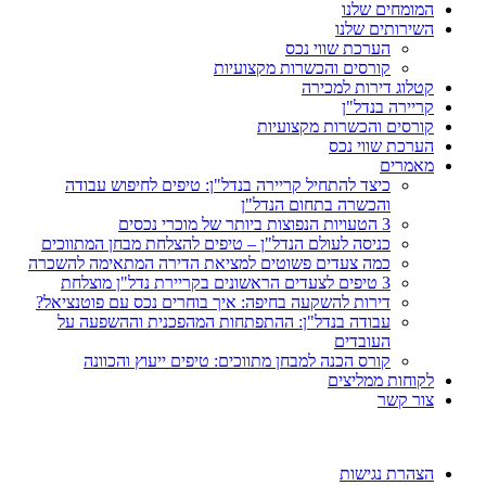
המומחים שלנו
השירותים שלנו
הערכת שווי נכס
קורסים והכשרות מקצועיות
קטלוג דירות למכירה
קריירה בנדל"ן
קורסים והכשרות מקצועיות
הערכת שווי נכס
מאמרים
כיצד להתחיל קריירה בנדל"ן: טיפים לחיפוש עבודה
והכשרה בתחום הנדל"ן
3 הטעויות הנפוצות ביותר של מוכרי נכסים
כניסה לעולם הנדל"ן – טיפים להצלחת מבחן המתווכים
כמה צעדים פשוטים למציאת הדירה המתאימה להשכרה
3 טיפים לצעדים הראשונים בקריירת נדל"ן מוצלחת
דירות להשקעה בחיפה: איך בוחרים נכס עם פוטנציאל?
עבודה בנדל"ן: ההתפתחות המהפכנית וההשפעה על
העובדים
קורס הכנה למבחן מתווכים: טיפים ייעוץ והכוונה
לקוחות ממליצים
צור קשר
הצהרת נגישות