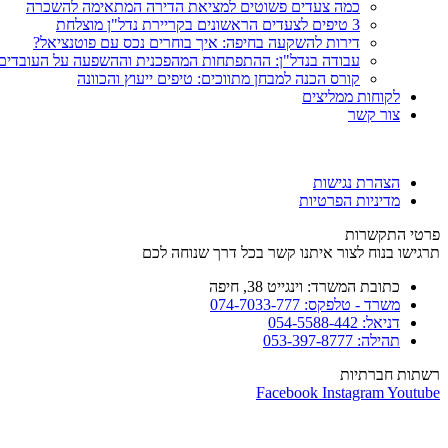
כמה צעדים פשוטים למציאת הדירה המתאימה להשכרה
3 טיפים לצעדים הראשונים בקריירת נדל"ן מוצלחת
דירות להשקעה בחיפה: איך בוחרים נכס עם פוטנציאל?
עבודה בנדל"ן: ההתפתחות המהפכנית וההשפעה על העובדים
קורס הכנה למבחן מתווכים: טיפים ייעוץ והכוונה
לקוחות ממליצים
צור קשר
הצהרת נגישות
מדיניות הפרטיות
פרטי התקשרות
תרגישו בנוח לצור איתנו קשר בכל דרך שנוחה לכם
כתובת המשרד: וינגייט 38, חיפה
משרד - טלפקס: 074-7033-777
דניאל: 054-5588-442
תהילה: 053-397-8777
רשתות חברתיות
Facebook
Instagram
Youtube